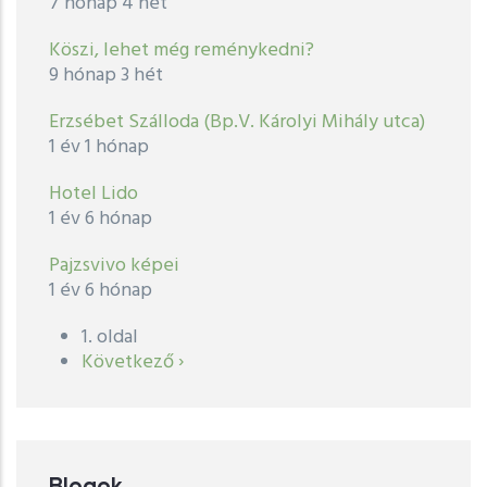
7 hónap 4 hét
Köszi, lehet még reménykedni?
9 hónap 3 hét
Erzsébet Szálloda (Bp.V. Károlyi Mihály utca)
1 év 1 hónap
Hotel Lido
1 év 6 hónap
Pajzsvivo képei
1 év 6 hónap
1. oldal
Oldalszámozás
Következő
Következő ›
oldal
Blogok