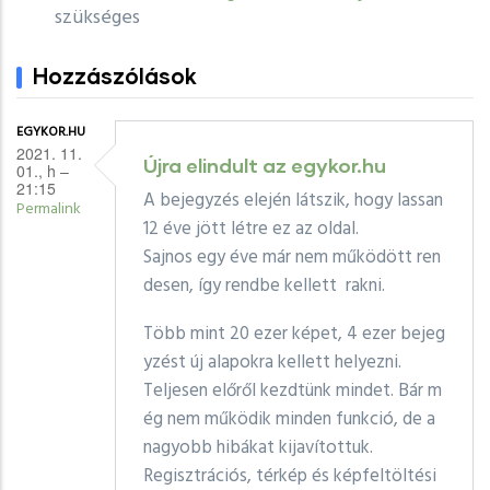
szükséges
Hozzászólások
EGYKOR.HU
2021. 11.
Újra elindult az egykor.hu
01., h –
21:15
A bejegyzés elején látszik, hogy lassan
Permalink
12 éve jött létre ez az oldal.
Sajnos egy éve már nem működött ren
desen, így rendbe kellett rakni.
Több mint 20 ezer képet, 4 ezer bejeg
yzést új alapokra kellett helyezni.
Teljesen előről kezdtünk mindet. Bár m
ég nem működik minden funkció, de a
nagyobb hibákat kijavítottuk.
Regisztrációs, térkép és képfeltöltési