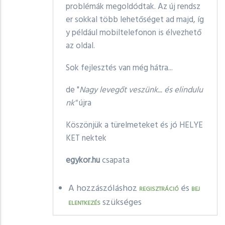
problémák megoldódtak. Az új rendsz
er sokkal több lehetőséget ad majd, íg
y például mobiltelefonon is élvezhető
az oldal.
Sok fejlesztés van még hátra...
de "
Nagy levegőt veszünk... és elindulu
nk"
újra
Köszönjük a türelmeteket és jó HELYE
KET nektek
egykor.hu
csapata
A hozzászóláshoz
és
REGISZTRÁCIÓ
BEJ
szükséges
ELENTKEZÉS