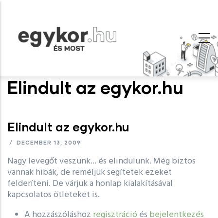
Ugrás
a
tartalomra
Elindult az egykor.hu
Elindult az egykor.hu
/
DECEMBER 13, 2009
Nagy levegőt veszünk... és elindulunk. Még biztos
vannak hibák, de reméljük segítetek ezeket
felderíteni. De várjuk a honlap kialakításával
kapcsolatos ötleteket is.
A hozzászóláshoz
regisztráció
és
bejelentkezés