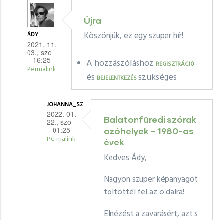
Újra
Köszönjük, ez egy szuper hír!
ÁDY
2021. 11.
03., sze
– 16:25
A hozzászóláshoz
REGISZTRÁCIÓ
Permalink
és
szükséges
BEJELENTKEZÉS
Válasz
egykor.hu
JOHANNA_SZ
Újra
2022. 01.
Balatonfüredi szórak
22., szo
elindult
– 01:25
ozóhelyek - 1980-as
az
Permalink
évek
egykor.hu
Válasz
Kedves Ády,
üzenetére
Ády
Nagyon szuper képanyagot
Újra
töltöttél fel az oldalra!
üzenetére
Elnézést a zavarásért, azt s