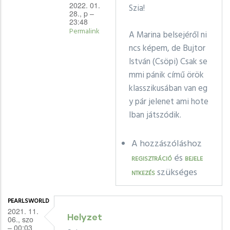
2022. 01.
Szia!
28., p –
23:48
Permalink
A Marina belsejéről ni
ncs képem, de Bujtor
Válasz
István (Csöpi) Csak se
johanna_sz
mmi pánik című örök
Balatonfüredi
klasszikusában van eg
szórakozóhelyek
-
y pár jelenet ami hote
1980-
lban játszódik.
as
évek
A hozzászóláshoz
üzenetére
és
REGISZTRÁCIÓ
BEJELE
szükséges
NTKEZÉS
PEARLSWORLD
2021. 11.
Helyzet
06., szo
– 00:03