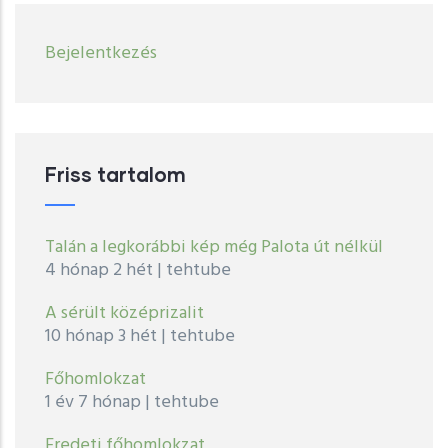
User
Bejelentkezés
account
menu
Friss tartalom
Talán a legkorábbi kép még Palota út nélkül
4 hónap 2 hét
|
tehtube
A sérült középrizalit
10 hónap 3 hét
|
tehtube
Főhomlokzat
1 év 7 hónap
|
tehtube
Eredeti főhomlokzat