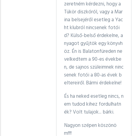
zeretném kérdezni, hogy a
Tükör diszkóról, vagy a Mar
ina belsejéről esetleg a Yac
ht klubról nincsenek fotói
d? Külső-belső érdekelne, a
nyagot gyűjtök egy könyvh
öz. Én is Balatonfüreden ne
velkedtem a 90-es évekbe
n, de sajnos szüleimnek ninc
senek fotói a 80-as évek b
eltereiről. Bármi érdekelne!
És ha neked esetleg nincs, n
em tudod kihez fordulhatn
ék? Volt tulajok... bárki.
Nagyon szépen köszönö
m!!!!