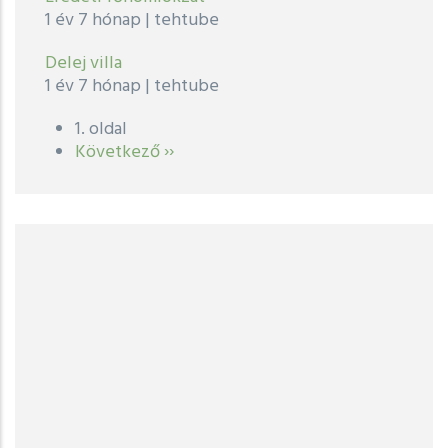
1 év 7 hónap
|
tehtube
Delej villa
1 év 7 hónap
|
tehtube
1. oldal
Oldalszámozás
Következő
Következő ››
oldal